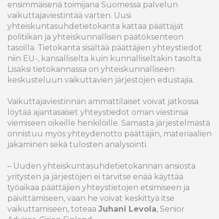
ensimmäisenä toimijana Suomessa palvelun
vaikuttajaviestintää varten. Uusi
yhteiskuntasuhdetietokanta kattaa päättäjät
politiikan ja yhteiskunnallisen päätöksenteon
tasoilla. Tietokanta sisältää päättäjien yhteystiedot
niin EU-, kansalliselta kuin kunnalliseltakin tasolta.
Lisäksi tietokannassa on yhteiskunnalliseen
keskusteluun vaikuttavien järjestöjen edustajia.
Vaikuttajaviestinnän ammattilaiset voivat jatkossa
löytää ajantasaiset yhteystiedot oman viestinsä
viemiseen oikeille henkilöille. Samasta järjestelmästä
onnistuu myös yhteydenotto päättäjiin, materiaalien
jakaminen sekä tulosten analysointi.
– Uuden yhteiskuntasuhdetietokannan ansiosta
yritysten ja järjestöjen ei tarvitse enää käyttää
työaikaa päättäjien yhteystietojen etsimiseen ja
päivittämiseen, vaan he voivat keskittyä itse
vaikuttamiseen, toteaa
Juhani Levola
, Senior