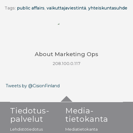
Tags:
public affairs
,
vaikuttajaviestintä
,
yhteiskuntasuhde
About
Marketing Ops
208.100.0.117
Tweets by @CisionFinland
Tiedotus-
Media-
palvelut
tietokanta
Lehdistötiedotus
Mediatietokanta