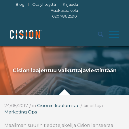
Blogi
Ota yhteyttä
Kirjaudu
Asiakaspalvelu
020 786 2590
Cision laajentuu vaikuttajaviestintään
24/05/2017
/
in
Cisionin kuulumisia
/
kirjoittaja
Marketing Ops
Maailman suurin tiedotejakelija Cision lanseeraa