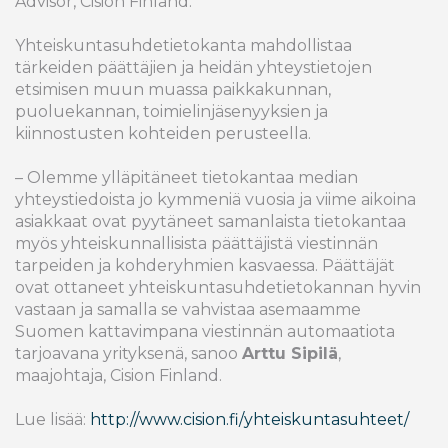
Advisor, Cision Finland.
Yhteiskuntasuhdetietokanta mahdollistaa
tärkeiden päättäjien ja heidän yhteystietojen
etsimisen muun muassa paikkakunnan,
puoluekannan, toimielinjäsenyyksien ja
kiinnostusten kohteiden perusteella.
– Olemme ylläpitäneet tietokantaa median
yhteystiedoista jo kymmeniä vuosia ja viime aikoina
asiakkaat ovat pyytäneet samanlaista tietokantaa
myös yhteiskunnallisista päättäjistä viestinnän
tarpeiden ja kohderyhmien kasvaessa. Päättäjät
ovat ottaneet yhteiskuntasuhdetietokannan hyvin
vastaan ja samalla se vahvistaa asemaamme
Suomen kattavimpana viestinnän automaatiota
tarjoavana yrityksenä, sanoo
Arttu Sipilä
,
maajohtaja, Cision Finland.
Lue lisää:
http://www.cision.fi/yhteiskuntasuhteet/