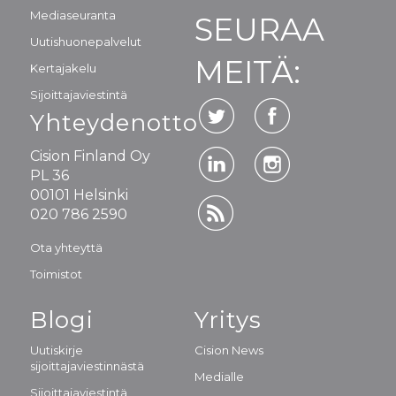
Mediaseuranta
SEURAA
Uutishuonepalvelut
MEITÄ:
Kertajakelu
Sijoittajaviestintä
Yhteydenotto
Cision Finland Oy
PL 36
00101 Helsinki
020 786 2590
Ota yhteyttä
Toimistot
Blogi
Yritys
Uutiskirje
Cision News
sijoittajaviestinnästä
Medialle
Sijoittajaviestintä