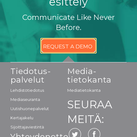
esittely
Communicate Like Never
Before.
REQUEST A DEMO
Tiedotus-
Media-
palvelut
tietokanta
Lehdistötiedotus
Mediatietokanta
Mediaseuranta
SEURAA
Uutishuonepalvelut
MEITÄ:
Kertajakelu
Sijoittajaviestintä
Yhteydenotto