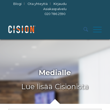
Blogi
Ota yhteyttä
Kirjaudu
Asiakaspalvelu
020 786 2590
Medialle
Lue lisää Cisionista