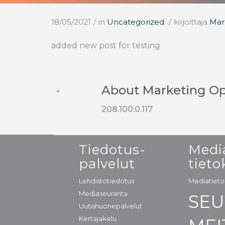
18/05/2021
/
in
Uncategorized
/
kirjoittaja
Mar
added new post for testing
About
Marketing O
208.100.0.117
Tiedotus-
Medi
palvelut
tieto
Lehdistötiedotus
Mediatiet
Mediaseuranta
SE
Uutishuonepalvelut
Kertajakelu