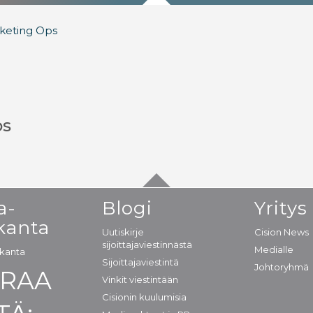
keting Ops
ps
a-
Blogi
Yritys
kanta
Uutiskirje
Cision News
sijoittajaviestinnästä
Medialle
okanta
Sijoittajaviestintä
Johtoryhmä
URAA
Vinkit viestintään
Cisionin kuulumisia