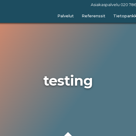
Asiakaspalvelu
020 786
Palvelut
Referenssit
Tietopankk
testing