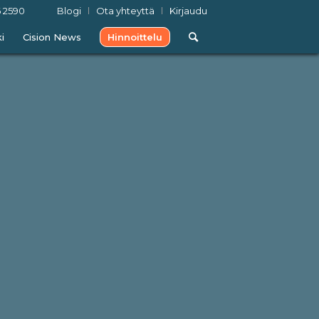
 2590
Blogi
Ota yhteyttä
Kirjaudu
i
Cision News
Hinnoittelu