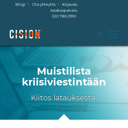
Blogi
Ota yhteyttä
Kirjaudu
Asiakaspalvelu
020 786 2590
Muistilista
kriisiviestintään
Kiitos latauksesta!