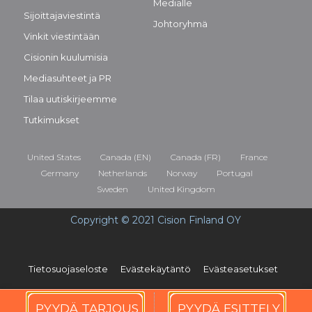
Medialle
Sijoittajaviestintä
Johtoryhmä
Vinkit viestintään
Cisionin kuulumisia
Mediasuhteet ja PR
Tilaa uutiskirjeemme
Tutkimukset
United States
Canada (EN)
Canada (FR)
France
Germany
Netherlands
Norway
Portugal
Sweden
United Kingdom
Copyright © 2021 Cision Finland OY
Tietosuojaseloste
Evästekäytäntö
Evästeasetukset
PYYDÄ TARJOUS
PYYDÄ ESITTELY