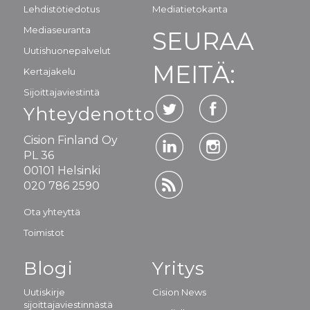
Lehdistötiedotus
Mediatietokanta
Mediaseuranta
SEURAA
Uutishuonepalvelut
MEITÄ:
Kertajakelu
Sijoittajaviestintä
Yhteydenotto
Cision Finland Oy
PL 36
00101 Helsinki
020 786 2590
Ota yhteyttä
Toimistot
Blogi
Yritys
Uutiskirje
Cision News
sijoittajaviestinnästä