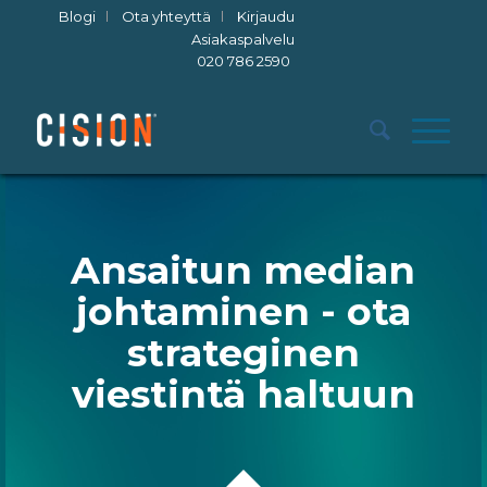
Blogi
Ota yhteyttä
Kirjaudu
Asiakaspalvelu
020 786 2590
Ansaitun median
johtaminen - ota
strateginen
viestintä haltuun