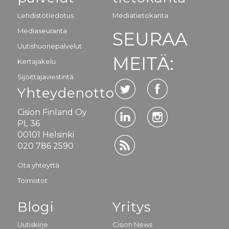
Lehdistötiedotus
Mediatietokanta
Mediaseuranta
SEURAA
Uutishuonepalvelut
MEITÄ:
Kertajakelu
Sijoittajaviestintä
Yhteydenotto
Cision Finland Oy
PL 36
00101 Helsinki
020 786 2590
Ota yhteyttä
Toimistot
Blogi
Yritys
Uutiskirje
Cision News