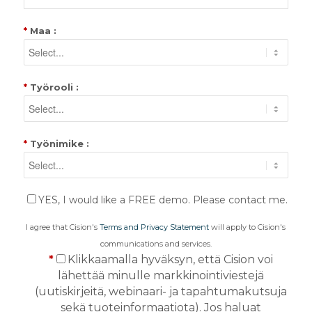
*
Maa :
*
Työrooli :
*
Työnimike :
YES, I would like a FREE demo. Please contact me.
I agree that Cision's
Terms and Privacy Statement
will apply to Cision's
communications and services.
*
Klikkaamalla hyväksyn, että Cision voi
lähettää minulle markkinointiviestejä
(uutiskirjeitä, webinaari- ja tapahtumakutsuja
sekä tuoteinformaatiota). Jos haluat