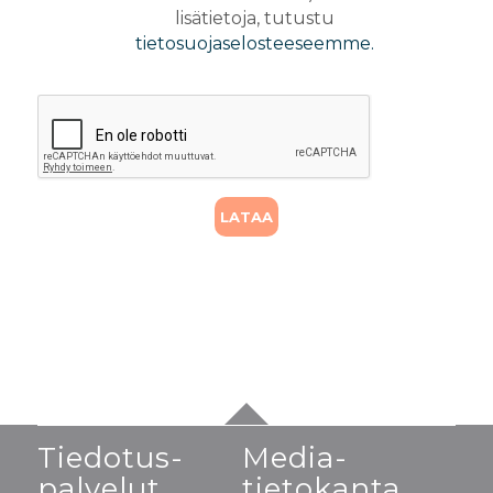
lisätietoja, tutustu
tietosuojaselosteeseemme.
Tiedotus-
Media-
palvelut
tietokanta