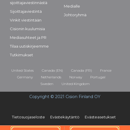
sijoittajaviestinnästä
Medialle
Sijoittajaviestintä
Johtoryhmä
Vinkit viestintään
Cisionin kuulumisia
Mediasuhteet ja PR
Tilaa uutiskirjeemme
Tutkimukset
United States
Canada (EN)
Canada (FR)
France
Germany
Netherlands
Norway
Portugal
Sweden
United Kingdom
Copyright © 2021 Cision Finland OY
Tietosuojaseloste
Evästekäytäntö
Evästeasetukset