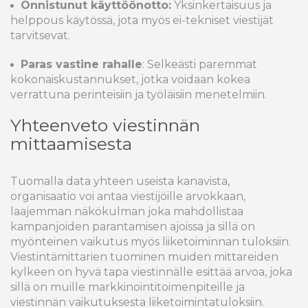
Onnistunut käyttöönotto:
Yksinkertaisuus ja
helppous käytössä, jota myös ei-tekniset viestijät
tarvitsevat.
Paras vastine rahalle
: Selkeästi paremmat
kokonaiskustannukset, jotka voidaan kokea
verrattuna perinteisiin ja työläisiin menetelmiin.
Yhteenveto viestinnän
mittaamisesta
Tuomalla data yhteen useista kanavista,
organisaatio voi antaa viestijöille arvokkaan,
laajemman näkökulman joka mahdollistaa
kampanjoiden parantamisen ajoissa ja sillä on
myönteinen vaikutus myös liiketoiminnan tuloksiin.
Viestintämittarien tuominen muiden mittareiden
kylkeen on hyvä tapa viestinnälle esittää arvoa, joka
sillä on muille markkinointitoimenpiteille ja
viestinnän vaikutuksesta liiketoimintatuloksiin.