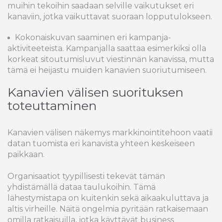
muihin tekoihin saadaan selville vaikutukset eri
kanaviin, jotka vaikuttavat suoraan lopputulokseen.
Kokonaiskuvan saaminen eri kampanja-
aktiviteeteista. Kampanjalla saattaa esimerkiksi olla
korkeat sitoutumisluvut viestinnän kanavissa, mutta
tämä ei heijastu muiden kanavien suoriutumiseen.
Kanavien välisen suorituksen
toteuttaminen
Kanavien välisen näkemys markkinointitehoon vaatii
datan tuomista eri kanavista yhteen keskeiseen
paikkaan.
Organisaatiot tyypillisesti tekevät tämän
yhdistämällä dataa taulukoihin. Tämä
lähestymistapa on kuitenkin sekä aikaakuluttava ja
altis virheille. Näitä ongelmia pyritään ratkaisemaan
omilla ratkaisuilla, jotka käyttävät business