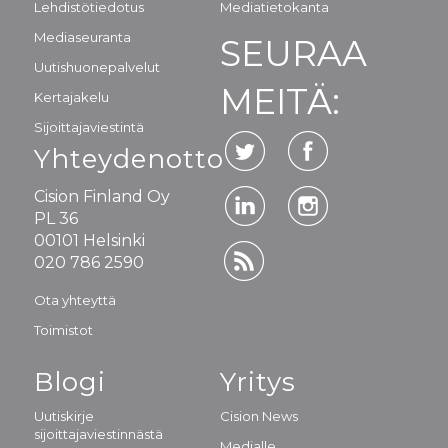
Lehdistötiedotus
Mediatietokanta
Mediaseuranta
SEURAA
Uutishuonepalvelut
MEITÄ:
Kertajakelu
Sijoittajaviestintä
Yhteydenotto
Cision Finland Oy
PL 36
00101 Helsinki
020 786 2590
Ota yhteyttä
Toimistot
Blogi
Yritys
Uutiskirje
Cision News
sijoittajaviestinnästä
Medialle