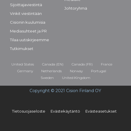
Sijoittajaviestintä
Johtoryhmä
Vinkit viestintään
Cisionin kuulumisia
Mediasuhteet ja PR
Tilaa uutiskirjeemme
Tutkimukset
United States
Canada (EN)
Canada (FR)
France
Germany
Netherlands
Norway
Portugal
Sweden
United Kingdom
Copyright © 2021 Cision Finland OY
Tietosuojaseloste
Evästekäytäntö
Evästeasetukset