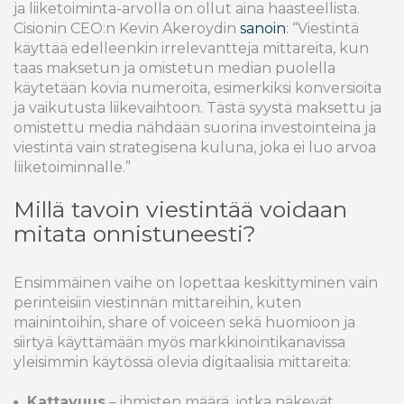
ja liiketoiminta-arvolla on ollut aina haasteellista.
Cisionin CEO:n Kevin Akeroydin
sanoin
: “Viestintä
käyttää edelleenkin irrelevantteja mittareita, kun
taas maksetun ja omistetun median puolella
käytetään kovia numeroita, esimerkiksi konversioita
ja vaikutusta liikevaihtoon. Tästä syystä maksettu ja
omistettu media nähdään suorina investointeina ja
viestintä vain strategisena kuluna, joka ei luo arvoa
liiketoiminnalle.”
Millä tavoin viestintää voidaan
mitata onnistuneesti?
Ensimmäinen vaihe on lopettaa keskittyminen vain
perinteisiin viestinnän mittareihin, kuten
mainintoihin, share of voiceen sekä huomioon ja
siirtyä käyttämään myös markkinointikanavissa
yleisimmin käytössä olevia digitaalisia mittareita:
Kattavuus
– ihmisten määrä, jotka näkevät