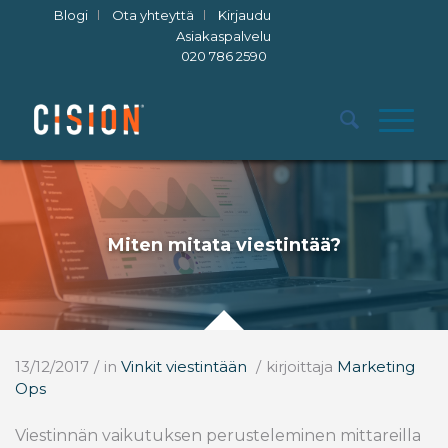
Blogi
Ota yhteyttä
Kirjaudu
Asiakaspalvelu
020 786 2590
Miten mitata viestintää?
13/12/2017
/
in
Vinkit viestintään
/
kirjoittaja
Marketing
Ops
Viestinnän vaikutuksen perusteleminen mittareilla