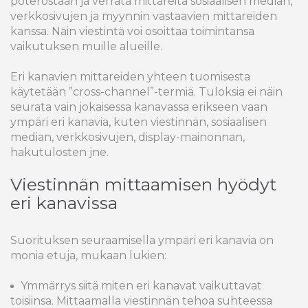
poterostaan ja verrata mittareita sosiaalisen median,
verkkosivujen ja myynnin vastaavien mittareiden
kanssa. Näin viestintä voi osoittaa toimintansa
vaikutuksen muille alueille.
Eri kanavien mittareiden yhteen tuomisesta
käytetään ”cross-channel”-termiä. Tuloksia ei näin
seurata vain jokaisessa kanavassa erikseen vaan
ympäri eri kanavia, kuten viestinnän, sosiaalisen
median, verkkosivujen, display-mainonnan,
hakutulosten jne.
Viestinnän mittaamisen hyödyt
eri kanavissa
Suorituksen seuraamisella ympäri eri kanavia on
monia etuja, mukaan lukien:
Ymmärrys siitä miten eri kanavat vaikuttavat
toisiinsa. Mittaamalla viestinnän tehoa suhteessa