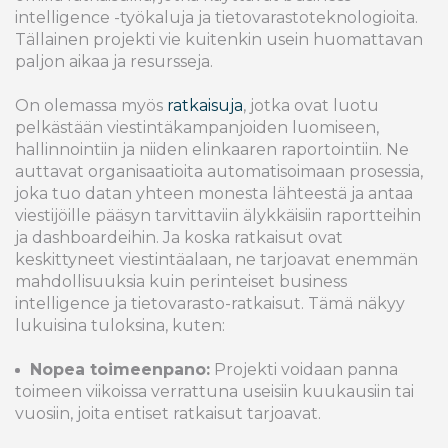
intelligence -työkaluja ja tietovarastoteknologioita.
Tällainen projekti vie kuitenkin usein huomattavan
paljon aikaa ja resursseja.
On olemassa myös
ratkaisuja
, jotka ovat luotu
pelkästään viestintäkampanjoiden luomiseen,
hallinnointiin ja niiden elinkaaren raportointiin. Ne
auttavat organisaatioita automatisoimaan prosessia,
joka tuo datan yhteen monesta lähteestä ja antaa
viestijöille pääsyn tarvittaviin älykkäisiin raportteihin
ja dashboardeihin. Ja koska ratkaisut ovat
keskittyneet viestintäalaan, ne tarjoavat enemmän
mahdollisuuksia kuin perinteiset business
intelligence ja tietovarasto-ratkaisut. Tämä näkyy
lukuisina tuloksina, kuten:
Nopea toimeenpano:
Projekti voidaan panna
toimeen viikoissa verrattuna useisiin kuukausiin tai
vuosiin, joita entiset ratkaisut tarjoavat.