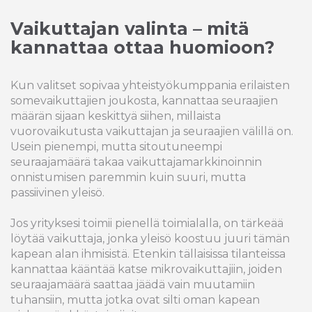
Vaikuttajan valinta – mitä
kannattaa ottaa huomioon?
Kun valitset sopivaa yhteistyökumppania erilaisten
somevaikuttajien joukosta, kannattaa seuraajien
määrän sijaan keskittyä siihen, millaista
vuorovaikutusta vaikuttajan ja seuraajien välillä on.
Usein pienempi, mutta sitoutuneempi
seuraajamäärä takaa vaikuttajamarkkinoinnin
onnistumisen paremmin kuin suuri, mutta
passiivinen yleisö.
Jos yrityksesi toimii pienellä toimialalla, on tärkeää
löytää vaikuttaja, jonka yleisö koostuu juuri tämän
kapean alan ihmisistä. Etenkin tällaisissa tilanteissa
kannattaa kääntää katse mikrovaikuttajiin, joiden
seuraajamäärä saattaa jäädä vain muutamiin
tuhansiin, mutta jotka ovat silti oman kapean