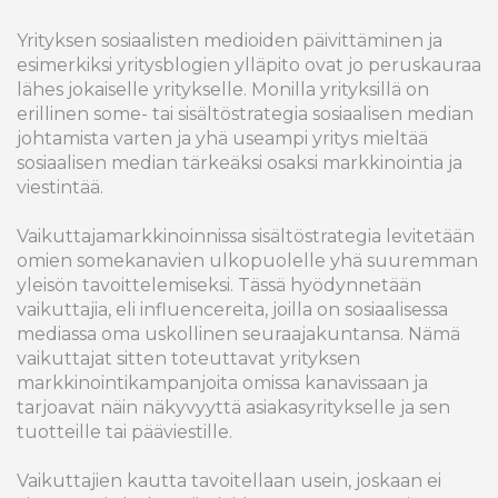
Yrityksen sosiaalisten medioiden päivittäminen ja
esimerkiksi yritysblogien ylläpito ovat jo peruskauraa
lähes jokaiselle yritykselle. Monilla yrityksillä on
erillinen some- tai sisältöstrategia sosiaalisen median
johtamista varten ja yhä useampi yritys mieltää
sosiaalisen median tärkeäksi osaksi markkinointia ja
viestintää.
Vaikuttajamarkkinoinnissa sisältöstrategia levitetään
omien somekanavien ulkopuolelle yhä suuremman
yleisön tavoittelemiseksi. Tässä hyödynnetään
vaikuttajia, eli influencereita, joilla on sosiaalisessa
mediassa oma uskollinen seuraajakuntansa. Nämä
vaikuttajat sitten toteuttavat yrityksen
markkinointikampanjoita omissa kanavissaan ja
tarjoavat näin näkyvyyttä asiakasyritykselle ja sen
tuotteille tai pääviestille.
Vaikuttajien kautta tavoitellaan usein, joskaan ei