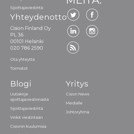
Sijoittajaviestintä
Yhteydenotto
Cision Finland Oy
PL 36
00101 Helsinki
020 786 2590
Ota yhteyttä
Toimistot
Blogi
Yritys
Uutiskirje
Cision News
sijoittajaviestinnästä
Medialle
Sijoittajaviestintä
Johtoryhmä
Vinkit viestintään
Cisionin kuulumisia