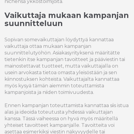
nichensä ykköstoimijoita.
Vaikuttaja mukaan kampanjan
suunnitteluun
Sopivan somevaikuttajan löydyttyä kannattaa
vaikuttaja ottaa mukaan kampanjan
suunnittelutyöhön. Asiakasyrityksenä määritätte
tietenkin itse kampanjan tavoitteet ja pääviestin tai
mainostettavat tuotteet, mutta vaikuttajalla on
usein arvokasta tietoa omasta yleisöstään ja sen
kiinnostuksen kohteista. Vaikuttajalta kannattaa
myös kysyä tämän aiemmin toteuttamista
kampanjoista ja niiden toimivuudesta.
Ennen kampanjan toteuttamista kannattaa siis istua
alas ja ideoida toteutusta yhdessä vaikuttajan
kanssa. Tässä vaiheessa on hyvä myös määritellä
yhteiset tavoitteet kampanjalle. Tavoitteita voi
asettaa esimerkiksi viestin näkyvyydelle tai