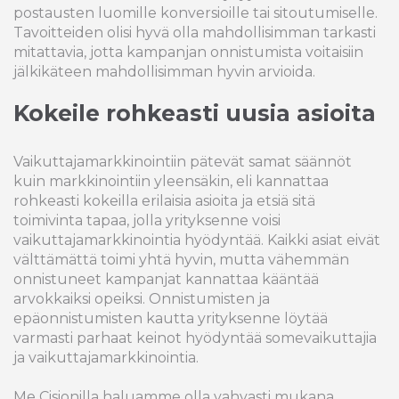
postausten luomille konversioille tai sitoutumiselle.
Tavoitteiden olisi hyvä olla mahdollisimman tarkasti
mitattavia, jotta kampanjan onnistumista voitaisiin
jälkikäteen mahdollisimman hyvin arvioida.
Kokeile rohkeasti uusia asioita
Vaikuttajamarkkinointiin pätevät samat säännöt
kuin markkinointiin yleensäkin, eli kannattaa
rohkeasti kokeilla erilaisia asioita ja etsiä sitä
toimivinta tapaa, jolla yrityksenne voisi
vaikuttajamarkkinointia hyödyntää. Kaikki asiat eivät
välttämättä toimi yhtä hyvin, mutta vähemmän
onnistuneet kampanjat kannattaa kääntää
arvokkaiksi opeiksi. Onnistumisten ja
epäonnistumisten kautta yrityksenne löytää
varmasti parhaat keinot hyödyntää somevaikuttajia
ja vaikuttajamarkkinointia.
Me Cisionilla haluamme olla vahvasti mukana