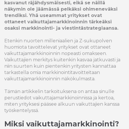
kasvanut räjähdysmäisesti, eikä se näillä
näkymin ole jäämässä pelkäksi ohimeneväksi
trendiksi. Yhä useammat yritykset ovat
ottaneet vaikuttajamarkkinoinnin tärkeäksi
osaksi markkinointi- ja viestintästrategiaansa.
Etenkin nuorten milleniaalien ja Z-sukupolven
huomiota tavoittelevat yritykset ovat ottaneet
vaikuttajamarkkinoinnin nopeasti omakseen.
Vaikuttajien merkitys kuitenkin kasvaa jatkuvasti ja
niin suurten kuin pientenkin yritysten kannattaa
tarkastella omia markkinointitavoitteitaan
vaikuttajamarkkinoinnin näkökulmasta.
Tämän artikkelin tarkoituksena on antaa sinulle
perustiedot vaikuttajamarkkinoinnissa ja kertoa,
miten yrityksesi pääsee alkuun vaikuttajien kanssa
työskentelyssä.
Miksi vaikuttajamarkkinointi?