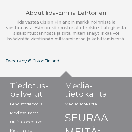
About
Iida-Emilia Lehtonen
Iida vastaa Cision Finlandin markkinoinnista ja
viestinnästä. Hän on kiinnostunut etenkin strategisesta
sisällöntuotannosta ja siitä, miten analytiikkaa voi
hyödyntää viestinnän mittaamisessa ja kehittämisessä.
Tweets by @CisionFinland
Tiedotus-
Media-
palvelut
tietokanta
Lehdistötiedotus
Mediatietokanta
Mediaseuranta
SEURAA
Uutishuonepalvelut
MEITÄ:
Kertajakelu