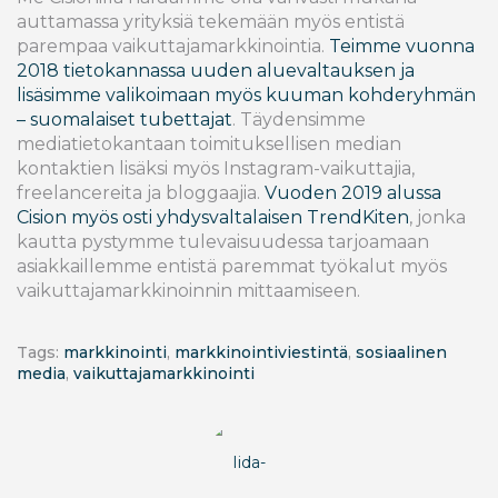
auttamassa yrityksiä tekemään myös entistä
parempaa vaikuttajamarkkinointia.
Teimme vuonna
2018 tietokannassa uuden aluevaltauksen ja
lisäsimme valikoimaan myös kuuman kohderyhmän
– suomalaiset tubettajat
. Täydensimme
mediatietokantaan toimituksellisen median
kontaktien lisäksi myös Instagram-vaikuttajia,
freelancereita ja bloggaajia.
Vuoden 2019 alussa
Cision myös osti yhdysvaltalaisen TrendKiten
, jonka
kautta pystymme tulevaisuudessa tarjoamaan
asiakkaillemme entistä paremmat työkalut myös
vaikuttajamarkkinoinnin mittaamiseen.
Tags:
markkinointi
,
markkinointiviestintä
,
sosiaalinen
media
,
vaikuttajamarkkinointi