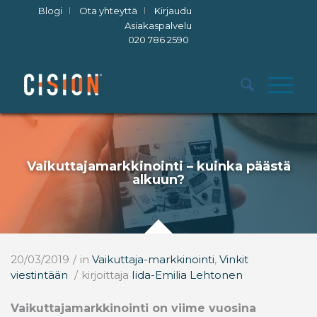
Blogi
Ota yhteyttä
Kirjaudu
Asiakaspalvelu
020 786 2590
Vaikuttajamarkkinointi – kuinka päästä
alkuun?
20/03/2019
/
in
Vaikuttaja-markkinointi
,
Vinkit
viestintään
/
kirjoittaja
Iida-Emilia Lehtonen
Vaikuttajamarkkinointi on viime vuosina