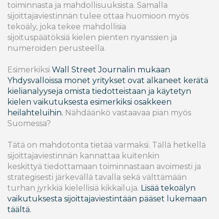
toiminnasta ja mahdollisuuksista. Samalla
sijoittajaviestinnän tulee ottaa huomioon myös
tekoäly, joka tekee mahdollisia
sijoituspäätöksiä kielen pienten nyanssien ja
numeroiden perusteella.
Esimerkiksi
Wall Street Journalin mukaan
Yhdysvalloissa monet yritykset ovat alkaneet kerätä
kielianalyyseja omista tiedotteistaan ja käytetyn
kielen vaikutuksesta esimerkiksi osakkeen
heilahteluihin.
Nähdäänkö vastaavaa pian myös
Suomessa?
Tätä on mahdotonta tietää varmaksi. Tällä hetkellä
sijoittajaviestinnän kannattaa kuitenkin
keskittyä tiedottamaan toiminnastaan avoimesti ja
strategisesti järkevällä tavalla sekä välttämään
turhan jyrkkiä kielellisiä kikkailuja.
Lisää tekoälyn
vaikutuksesta sijoittajaviestintään pääset lukemaan
täältä.