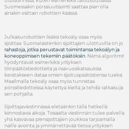
uutisoinnissa, kuten esimerkiksi talousuutisissa.
Suomessakin pörssiuutisointi saattaa pian olla
ainakin osittain robottien käsissä.
Julkaisurobottien lisäksi tekoäly osaa myös
sijoittaa. Suomalaistenkin sijoittajien ulottuvilla on jo
rahastoja, jotka perustavat toimintansa tekoälyn ja
koneoppimisen tekemiin päätöksiin
. Nämä algoritmit
hyödyntävät esimerkiksi yrityksen
tilinpäätöstiedotteita ja osavuosikatsauksia
kerätäkseen dataa omien sijoituspäätöstensä tueksi.
Maailmalla tekoäly osaa myös tunnistaa
pörssitiedotteissa käytettyä kieltä ja tehdä ratkaisuja
sen pohjalta.
Sijoittajaviestinnässä eletäänkin tällä hetkellä
kiinnostavia aikoja. Toisaalta viestinnän tulee palvella
yhä kasvavaa piensijoittajien joukkoa tarjoamalla
näille avointa ja ymmärrettävää tietoa yrityksen