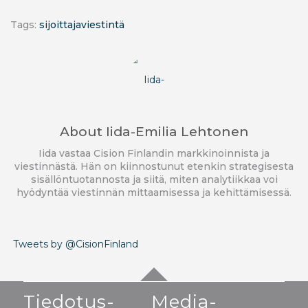
Tags:
sijoittajaviestintä
About
Iida-Emilia Lehtonen
Iida vastaa Cision Finlandin markkinoinnista ja
viestinnästä. Hän on kiinnostunut etenkin strategisesta
sisällöntuotannosta ja siitä, miten analytiikkaa voi
hyödyntää viestinnän mittaamisessa ja kehittämisessä.
Tweets by @CisionFinland
Tiedotus-
Media-