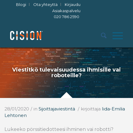
Blogi
Ota yhteyttä
Kirjaudu
Asiakaspalvelu
020 786 2590
Viestitkö tulevaisuudessa ihmisille vai
roboteille?
28/01/2020
/
in
Sijoittajaviestintä
/
kirjoittaja
Iida-Emilia
Lehtonen
Lukeeko pörssitiedotteesi ihminen vai robotti?