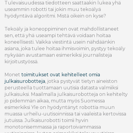
Tulevaisuudessa tiedotteen saattaakin lukea yhä
useammin robotti tai jokin muu tekoälyä
hyödyntävä algoritmi. Mistä oikein on kyse?
Tekoäly ja koneoppiminen ovat mahdollistaneet
sen, että yhä useampi tehtävä voidaan hoitaa
koneellisesti. Vaikka viestintä usein nähdäänkin
asiana, joka tulee hoitaa ihmisvoimin, pystyy tekoäly
nykyään avustamaan esimerkiksi journalisteja
kirjoitustyössä.
Monet
toimitukset ovat kehitelleet omia
julkaisurobotteja
, jotka pystyvät tietyn aineiston
perusteella tuottamaan uutisia datasta valmiiksi
julkaisuksi. Maailmalla julkaisurobotteja on kehitelty
jo pidemmän aikaa, mutta myös Suomessa
esimerkiksi Yle on hyödyntänyt robottia muun
muassa urheilu-uutisoinnissa tai vaaleista kertovissa
jutuissa. Julkaisurobotti toimii hyvin
monotonisemmassa ja raportoivammassa