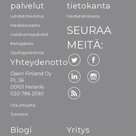
palvelut
tietokanta
Lehdistötiedotus
Mediatietokanta
Mediaseuranta
SEURAA
Uutishuonepalvelut
MEITÄ:
Kertajakelu
Sijoittajaviestintä
Yhteydenotto
Cision Finland Oy
PL 36
00101 Helsinki
020 786 2590
Ota yhteyttä
Toimistot
Blogi
Yritys