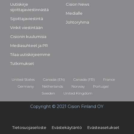
Uutiskirje
Cision News
sijoittajaviestinnästä
Medialle
Sijoittajaviestintä
Johtoryhmä
Vinkit viestintään
Cisionin kuulumisia
Mediasuhteet ja PR
Tilaa uutiskirjeemme
Tutkimukset
United States
Canada (EN)
Canada (FR)
France
Germany
Netherlands
Norway
Portugal
Sweden
United Kingdom
Copyright © 2021 Cision Finland OY
Tietosuojaseloste
Evästekäytäntö
Evästeasetukset