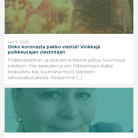
Apr 9, 2020
Onko koronasta pakko viestiä? Vinkkejä
poikkeusajan viestintään
Poikkeuksellinen ja epävarma tilanne jatkuu Suomessa
edelleen. Itse sairauden ja sen hillitsemisen lisäksi
keskustelu käy kuumana myös tilanteen
talousvaikutuksista. Keräsimme […]