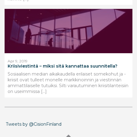
Apr 9, 2019
Kriisiviestintä – miksi sitä kannattaa suunnitella?
Sosiaalisen median aikakaudella erilaiset somekohut ja -
kriisit ovat tulleet monelle markkinoinnin ja viestinnän
ammattilaiselle tutuiksi. Silti varautuminen kriisitilanteisiin
on useimmissa […]
Tweets by @CisionFinland