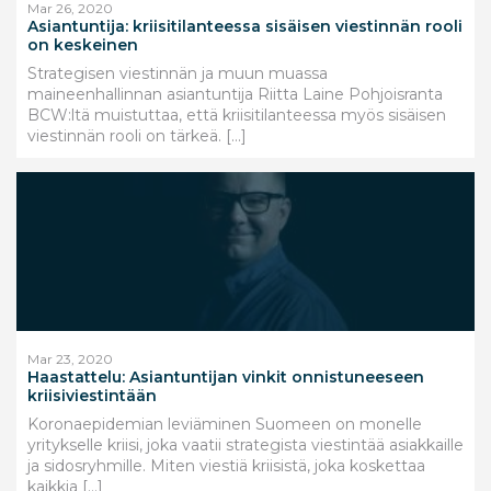
Mar 26, 2020
Asiantuntija: kriisitilanteessa sisäisen viestinnän rooli
on keskeinen
Strategisen viestinnän ja muun muassa
maineenhallinnan asiantuntija Riitta Laine Pohjoisranta
BCW:ltä muistuttaa, että kriisitilanteessa myös sisäisen
viestinnän rooli on tärkeä. […]
Mar 23, 2020
Haastattelu: Asiantuntijan vinkit onnistuneeseen
kriisiviestintään
Koronaepidemian leviäminen Suomeen on monelle
yritykselle kriisi, joka vaatii strategista viestintää asiakkaille
ja sidosryhmille. Miten viestiä kriisistä, joka koskettaa
kaikkia […]