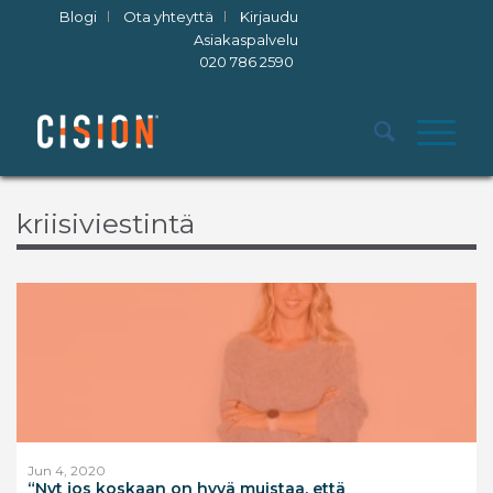
Blogi
Ota yhteyttä
Kirjaudu
Asiakaspalvelu
020 786 2590
kriisiviestintä
Jun 4, 2020
“Nyt jos koskaan on hyvä muistaa, että