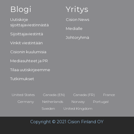
Blogi
Yritys
Uutiskirje
Cision News
sijoittajaviestinnästä
Medialle
Sijoittajaviestintä
Johtoryhmä
Vinkit viestintään
Cisionin kuulumisia
Mediasuhteet ja PR
Tilaa uutiskirjeemme
Tutkimukset
United States
Canada (EN)
Canada (FR)
France
Germany
Netherlands
Norway
Portugal
Sweden
United Kingdom
Copyright © 2021 Cision Finland OY