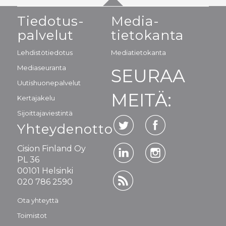
Tiedotus-
Media-
palvelut
tietokanta
Lehdistötiedotus
Mediatietokanta
Mediaseuranta
SEURAA
Uutishuonepalvelut
MEITÄ:
Kertajakelu
Sijoittajaviestintä
Yhteydenotto
Cision Finland Oy
PL 36
00101 Helsinki
020 786 2590
Ota yhteyttä
Toimistot