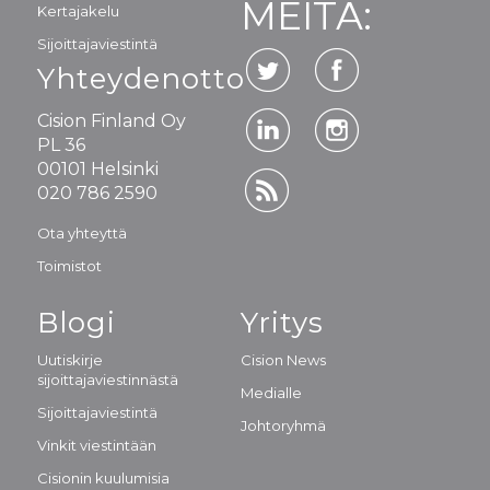
MEITÄ:
Kertajakelu
Sijoittajaviestintä
Yhteydenotto
Cision Finland Oy
PL 36
00101 Helsinki
020 786 2590
Ota yhteyttä
Toimistot
Blogi
Yritys
Uutiskirje
Cision News
sijoittajaviestinnästä
Medialle
Sijoittajaviestintä
Johtoryhmä
Vinkit viestintään
Cisionin kuulumisia