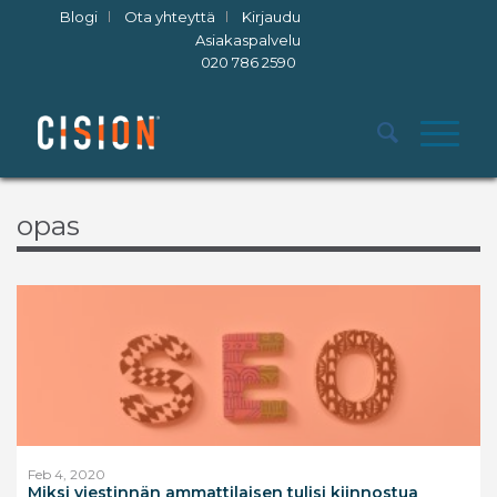
Blogi
Ota yhteyttä
Kirjaudu
Asiakaspalvelu
020 786 2590
opas
Feb 4, 2020
Miksi viestinnän ammattilaisen tulisi kiinnostua