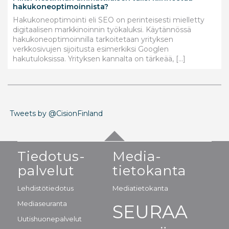
hakukoneoptimoinnista?
Hakukoneoptimointi eli SEO on perinteisesti mielletty
digitaalisen markkinoinnin työkaluksi. Käytännössä
hakukoneoptimoinnilla tarkoitetaan yrityksen
verkkosivujen sijoitusta esimerkiksi Googlen
hakutuloksissa. Yrityksen kannalta on tärkeää, […]
Tweets by @CisionFinland
Tiedotus-
Media-
palvelut
tietokanta
Lehdistötiedotus
Mediatietokanta
Mediaseuranta
SEURAA
Uutishuonepalvelut