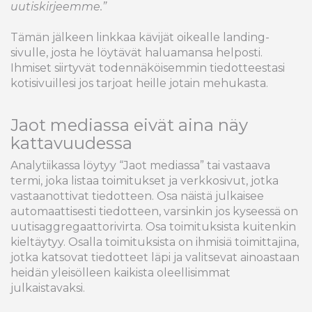
uutiskirjeemme.”
Tämän jälkeen linkkaa kävijät oikealle landing-
sivulle, josta he löytävät haluamansa helposti.
Ihmiset siirtyvät todennäköisemmin tiedotteestasi
kotisivuillesi jos tarjoat heille jotain mehukasta.
Jaot mediassa eivät aina näy
kattavuudessa
Analytiikassa löytyy “Jaot mediassa” tai vastaava
termi, joka listaa toimitukset ja verkkosivut, jotka
vastaanottivat tiedotteen. Osa näistä julkaisee
automaattisesti tiedotteen, varsinkin jos kyseessä on
uutisaggregaattorivirta. Osa toimituksista kuitenkin
kieltäytyy. Osalla toimituksista on ihmisiä toimittajina,
jotka katsovat tiedotteet läpi ja valitsevat ainoastaan
heidän yleisölleen kaikista oleellisimmat
julkaistavaksi.