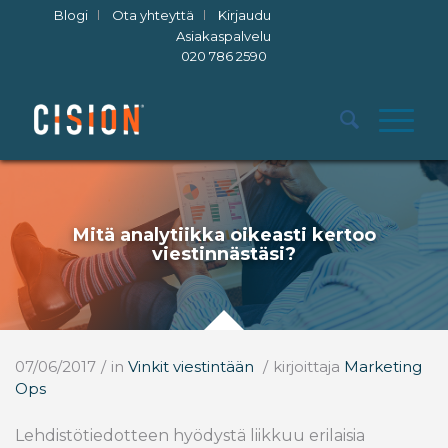
Blogi
Ota yhteyttä
Kirjaudu
Asiakaspalvelu
020 786 2590
Mitä analytiikka oikeasti kertoo
viestinnästäsi?
07/06/2017
/
in
Vinkit viestintään
/
kirjoittaja
Marketing
Ops
Lehdistötiedotteen hyödystä liikkuu erilaisia