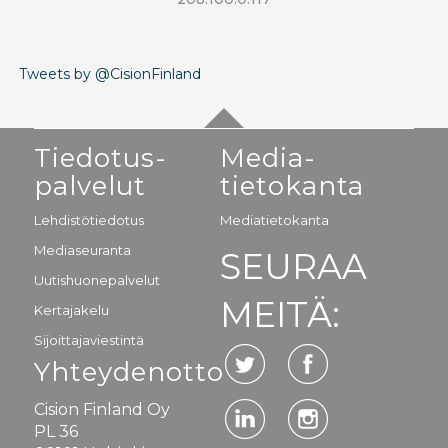
Tweets by @CisionFinland
Tiedotus-
Media-
palvelut
tietokanta
Lehdistötiedotus
Mediatietokanta
Mediaseuranta
SEURAA
Uutishuonepalvelut
MEITÄ:
Kertajakelu
Sijoittajaviestintä
Yhteydenotto
Cision Finland Oy
PL 36