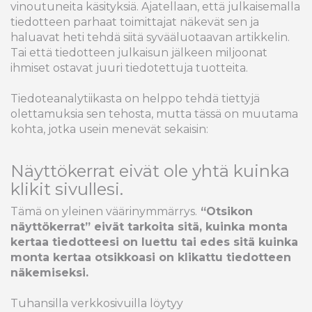
vinoutuneita käsityksiä. Ajatellaan, että julkaisemalla
tiedotteen parhaat toimittajat näkevät sen ja
haluavat heti tehdä siitä syvääluotaavan artikkelin.
Tai että tiedotteen julkaisun jälkeen miljoonat
ihmiset ostavat juuri tiedotettuja tuotteita.
Tiedoteanalytiikasta on helppo tehdä tiettyjä
olettamuksia sen tehosta, mutta tässä on muutama
kohta, jotka usein menevät sekaisin:
Näyttökerrat eivät ole yhtä kuinka
klikit sivullesi.
Tämä on yleinen väärinymmärrys.
“Otsikon
näyttökerrat” eivät tarkoita sitä, kuinka monta
kertaa tiedotteesi on luettu tai edes sitä kuinka
monta kertaa otsikkoasi on klikattu tiedotteen
näkemiseksi.
Tuhansilla verkkosivuilla löytyy