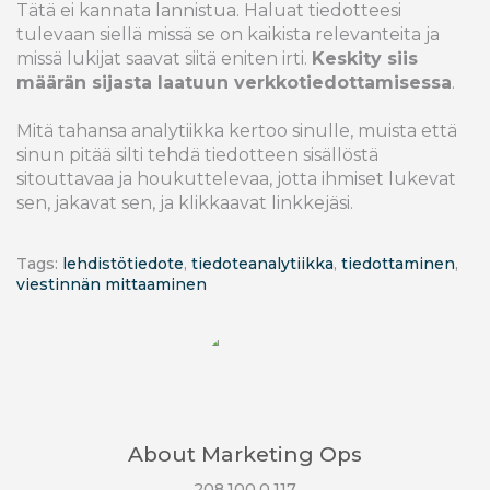
Tätä ei kannata lannistua. Haluat tiedotteesi
tulevaan siellä missä se on kaikista relevanteita ja
missä lukijat saavat siitä eniten irti.
Keskity siis
määrän sijasta laatuun verkkotiedottamisessa
.
Mitä tahansa analytiikka kertoo sinulle, muista että
sinun pitää silti tehdä tiedotteen sisällöstä
sitouttavaa ja houkuttelevaa, jotta ihmiset lukevat
sen, jakavat sen, ja klikkaavat linkkejäsi.
Tags:
lehdistötiedote
,
tiedoteanalytiikka
,
tiedottaminen
,
viestinnän mittaaminen
About
Marketing Ops
208.100.0.117