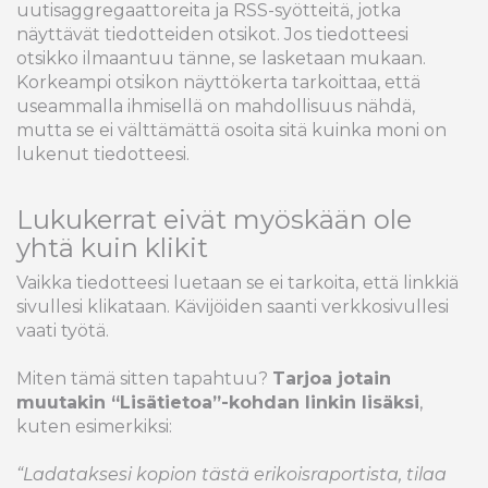
uutisaggregaattoreita ja RSS-syötteitä, jotka
näyttävät tiedotteiden otsikot. Jos tiedotteesi
otsikko ilmaantuu tänne, se lasketaan mukaan.
Korkeampi otsikon näyttökerta tarkoittaa, että
useammalla ihmisellä on mahdollisuus nähdä,
mutta se ei välttämättä osoita sitä kuinka moni on
lukenut tiedotteesi.
Lukukerrat eivät myöskään ole
yhtä kuin klikit
Vaikka tiedotteesi luetaan se ei tarkoita, että linkkiä
sivullesi klikataan. Kävijöiden saanti verkkosivullesi
vaati työtä.
Miten tämä sitten tapahtuu?
Tarjoa jotain
muutakin “Lisätietoa”-kohdan linkin lisäksi
,
kuten esimerkiksi:
“Ladataksesi kopion tästä erikoisraportista, tilaa