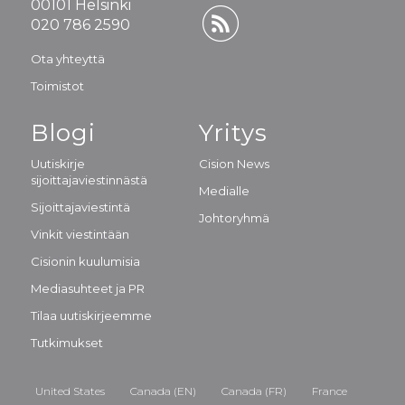
00101 Helsinki
020 786 2590
Ota yhteyttä
Toimistot
Blogi
Yritys
Uutiskirje
Cision News
sijoittajaviestinnästä
Medialle
Sijoittajaviestintä
Johtoryhmä
Vinkit viestintään
Cisionin kuulumisia
Mediasuhteet ja PR
Tilaa uutiskirjeemme
Tutkimukset
United States
Canada (EN)
Canada (FR)
France