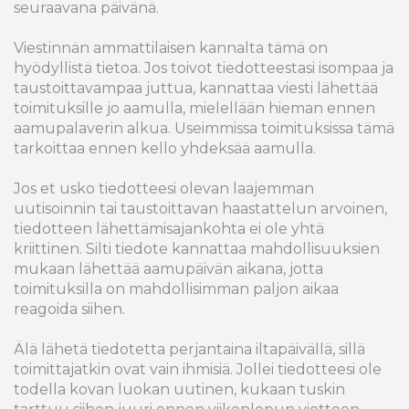
seuraavana päivänä.
Viestinnän ammattilaisen kannalta tämä on
hyödyllistä tietoa. Jos toivot tiedotteestasi isompaa ja
taustoittavampaa juttua, kannattaa viesti lähettää
toimituksille jo aamulla, mielellään hieman ennen
aamupalaverin alkua. Useimmissa toimituksissa tämä
tarkoittaa ennen kello yhdeksää aamulla.
Jos et usko tiedotteesi olevan laajemman
uutisoinnin tai taustoittavan haastattelun arvoinen,
tiedotteen lähettämisajankohta ei ole yhtä
kriittinen. Silti tiedote kannattaa mahdollisuuksien
mukaan lähettää aamupäivän aikana, jotta
toimituksilla on mahdollisimman paljon aikaa
reagoida siihen.
Älä lähetä tiedotetta perjantaina iltapäivällä, sillä
toimittajatkin ovat vain ihmisiä. Jollei tiedotteesi ole
todella kovan luokan uutinen, kukaan tuskin