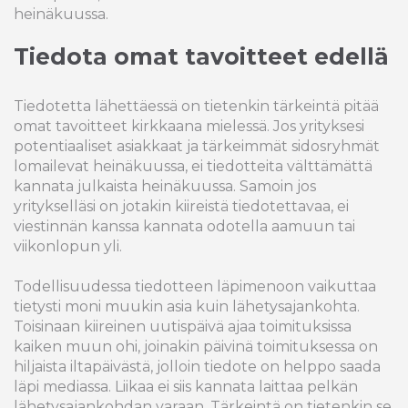
heinäkuussa.
Tiedota omat tavoitteet edellä
Tiedotetta lähettäessä on tietenkin tärkeintä pitää
omat tavoitteet kirkkaana mielessä. Jos yrityksesi
potentiaaliset asiakkaat ja tärkeimmät sidosryhmät
lomailevat heinäkuussa, ei tiedotteita välttämättä
kannata julkaista heinäkuussa. Samoin jos
yritykselläsi on jotakin kiireistä tiedotettavaa, ei
viestinnän kanssa kannata odotella aamuun tai
viikonlopun yli.
Todellisuudessa tiedotteen läpimenoon vaikuttaa
tietysti moni muukin asia kuin lähetysajankohta.
Toisinaan kiireinen uutispäivä ajaa toimituksissa
kaiken muun ohi, joinakin päivinä toimituksessa on
hiljaista iltapäivästä, jolloin tiedote on helppo saada
läpi mediassa. Liikaa ei siis kannata laittaa pelkän
lähetysajankohdan varaan. Tärkeintä on tietenkin se,