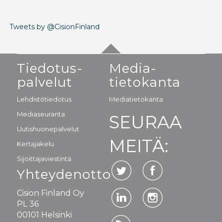
Tweets by @CisionFinland
Tiedotus-
Media-
palvelut
tietokanta
Lehdistötiedotus
Mediatietokanta
Mediaseuranta
SEURAA
Uutishuonepalvelut
MEITÄ:
Kertajakelu
Sijoittajaviestintä
Yhteydenotto
Cision Finland Oy
PL 36
00101 Helsinki