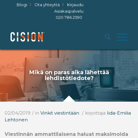
Blogi
Ota yhteyttä
Kirjaudu
Asiakaspalvelu
020 786 2590
Mikä on paras aika lähettää
lehdistötiedote?
02/04/2019
/
in
Vinkit viestintään
/
kirjoittaja
Iida-Emilia
Lehtonen
Viestinnän ammattilaisena haluat maksimoida