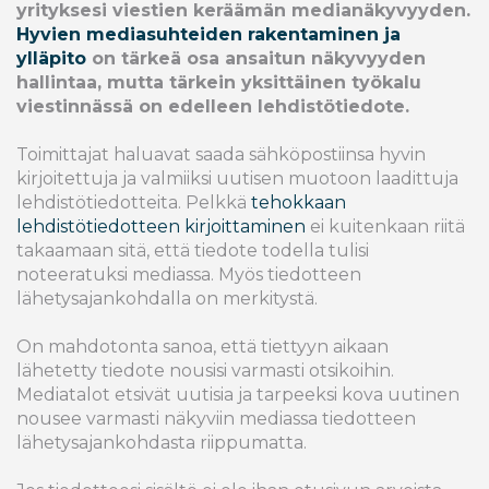
yrityksesi viestien keräämän medianäkyvyyden.
Hyvien mediasuhteiden rakentaminen ja
ylläpito
on tärkeä osa ansaitun näkyvyyden
hallintaa, mutta tärkein yksittäinen työkalu
viestinnässä on edelleen lehdistötiedote.
Toimittajat haluavat saada sähköpostiinsa hyvin
kirjoitettuja ja valmiiksi uutisen muotoon laadittuja
lehdistötiedotteita. Pelkkä
tehokkaan
lehdistötiedotteen kirjoittaminen
ei kuitenkaan riitä
takaamaan sitä, että tiedote todella tulisi
noteeratuksi mediassa. Myös tiedotteen
lähetysajankohdalla on merkitystä.
On mahdotonta sanoa, että tiettyyn aikaan
lähetetty tiedote nousisi varmasti otsikoihin.
Mediatalot etsivät uutisia ja tarpeeksi kova uutinen
nousee varmasti näkyviin mediassa tiedotteen
lähetysajankohdasta riippumatta.