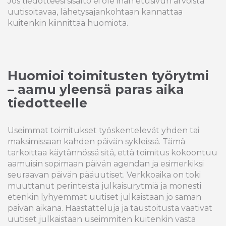
Jos tiedotteesi sisältö ei ole ihan etusivun arvoista
uutisoitavaa, lähetysajankohtaan kannattaa
kuitenkin kiinnittää huomiota.
Huomioi toimitusten työrytmi
– aamu yleensä paras aika
tiedotteelle
Useimmat toimitukset työskentelevät yhden tai
maksimissaan kahden päivän sykleissä. Tämä
tarkoittaa käytännössä sitä, että toimitus kokoontuu
aamuisin sopimaan päivän agendan ja esimerkiksi
seuraavan päivän pääuutiset. Verkkoaika on toki
muuttanut perinteistä julkaisurytmiä ja monesti
etenkin lyhyemmät uutiset julkaistaan jo saman
päivän aikana. Haastatteluja ja taustoitusta vaativat
uutiset julkaistaan useimmiten kuitenkin vasta