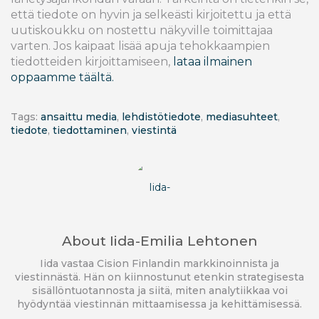
että tiedote on hyvin ja selkeästi kirjoitettu ja että
uutiskoukku on nostettu näkyville toimittajaa
varten. Jos kaipaat lisää apuja tehokkaampien
tiedotteiden kirjoittamiseen,
lataa ilmainen
oppaamme täältä.
Tags:
ansaittu media
,
lehdistötiedote
,
mediasuhteet
,
tiedote
,
tiedottaminen
,
viestintä
About
Iida-Emilia Lehtonen
Iida vastaa Cision Finlandin markkinoinnista ja
viestinnästä. Hän on kiinnostunut etenkin strategisesta
sisällöntuotannosta ja siitä, miten analytiikkaa voi
hyödyntää viestinnän mittaamisessa ja kehittämisessä.