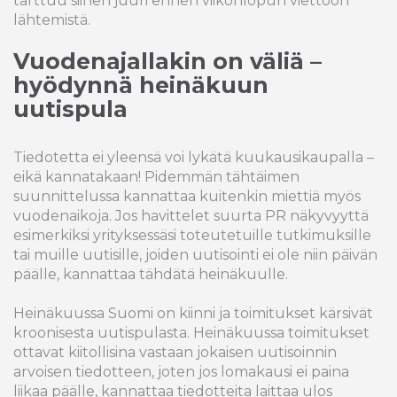
tarttuu siihen juuri ennen viikonlopun viettoon
lähtemistä.
Vuodenajallakin on väliä –
hyödynnä heinäkuun
uutispula
Tiedotetta ei yleensä voi lykätä kuukausikaupalla –
eikä kannatakaan! Pidemmän tähtäimen
suunnittelussa kannattaa kuitenkin miettiä myös
vuodenaikoja. Jos havittelet suurta PR näkyvyyttä
esimerkiksi yrityksessäsi toteutetuille tutkimuksille
tai muille uutisille, joiden uutisointi ei ole niin päivän
päälle, kannattaa tähdätä heinäkuulle.
Heinäkuussa Suomi on kiinni ja toimitukset kärsivät
kroonisesta uutispulasta. Heinäkuussa toimitukset
ottavat kiitollisina vastaan jokaisen uutisoinnin
arvoisen tiedotteen, joten jos lomakausi ei paina
liikaa päälle, kannattaa tiedotteita laittaa ulos