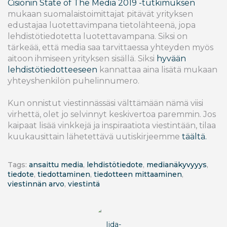
Cisionin State of The Media 2019 -tutkimuksen
mukaan suomalaistoimittajat pitävät yrityksen
edustajaa luotettavimpana tietolähteenä, jopa
lehdistötiedotetta luotettavampana. Siksi on
tärkeää, että media saa tarvittaessa yhteyden myös
aitoon ihmiseen yrityksen sisällä. Siksi
hyvään
lehdistötiedotteeseen
kannattaa aina lisätä mukaan
yhteyshenkilön puhelinnumero.
Kun onnistut viestinnässäsi välttämään nämä viisi
virhettä, olet jo selvinnyt keskivertoa paremmin. Jos
kaipaat lisää vinkkejä ja inspiraatiota viestintään, tilaa
kuukausittain lähetettävä uutiskirjeemme
täältä.
Tags:
ansaittu media
,
lehdistötiedote
,
medianäkyvyyys
,
tiedote
,
tiedottaminen
,
tiedotteen mittaaminen
,
viestinnän arvo
,
viestintä