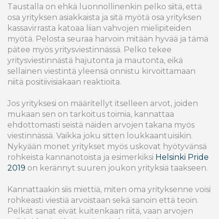
Taustalla on ehkä luonnollinenkin pelko siitä, että
osa yrityksen asiakkaista ja sitä myötä osa yrityksen
kassavirrasta katoaa liian vahvojen mielipiteiden
myötä. Pelosta seuraa harvoin mitään hyvää ja tämä
pätee myös yritysviestinnässä. Pelko tekee
yritysviestinnästä hajutonta ja mautonta, eikä
sellainen viestintä yleensä onnistu kirvoittamaan
niitä positiivisiakaan reaktioita.
Jos yrityksesi on määritellyt itselleen arvot, joiden
mukaan sen on tarkoitus toimia, kannattaa
ehdottomasti seistä näiden arvojen takana myös
viestinnässä. Vaikka joku sitten loukkaantuisikin.
Nykyään monet yritykset myös uskovat hyötyvänsä
rohkeista kannanotoista ja esimerkiksi
Helsinki Pride
2019
on kerännyt suuren joukon yrityksiä taakseen.
Kannattaakin siis miettiä, miten oma yrityksenne voisi
rohkeasti viestiä arvoistaan sekä sanoin että teoin.
Pelkät sanat eivät kuitenkaan riitä, vaan arvojen