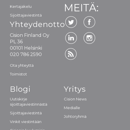
MEITÄ:
Kertajakelu
Sijoittajaviestintä
Yhteydenotto
Cision Finland Oy
PL 36
00101 Helsinki
020 786 2590
Ota yhteyttä
Toimistot
Blogi
Yritys
Uutiskirje
Cision News
sijoittajaviestinnästä
Medialle
Sijoittajaviestintä
Johtoryhmä
Vinkit viestintään