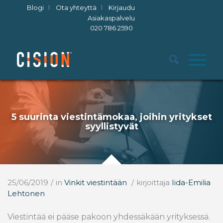
Blogi
Ota yhteyttä
Kirjaudu
Asiakaspalvelu
020 786 2590
5 suurinta viestintämokaa, joihin yritykset
syyllistyvät
25/06/2019
/
in
Vinkit viestintään
/
kirjoittaja
Iida-Emilia
Lehtonen
Viestintää ei pääse pakoon yhdessäkään yrityksessä.