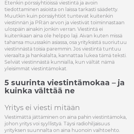
Etenkin pörssiyhtiöissä viestintä ja avoin
tiedottaminen asioista on laissa tarkasti säädetty.
Muutkin kuin pörssiyhtiöt tuntevat kuitenkin
viestinnän ja PR:än arvon ja viestivät toiminnastaan
ulospäin ainakin jonkin verran. Viestintä ei
kuitenkaan aina ole helppo laji. Aivan kuten missä
tahansa muussakin asiassa, osa yrityksistä suoriutuu
viestinnästä toisia paremmin. Jos viestintä tuntuu
vieraalta ja hankalalta, kannattaa lukea tämä teksti.
Selviät viestinnästä kunnialla, kun vältät nämä
yleisimmät viestintämokat.
5 suurinta viestintämokaa – ja
kuinka välttää ne
Yritys ei viesti mitään
Viestimättä jättäminen on aina pahin viestintämoka,
johon yritys voi syyllistyä. Täysi radiohiljaisuus
yrityksen suunnalta on aina huonoin vaihtoehto.