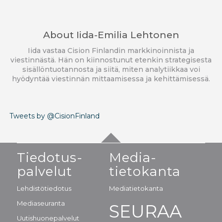
About
Iida-Emilia Lehtonen
Iida vastaa Cision Finlandin markkinoinnista ja
viestinnästä. Hän on kiinnostunut etenkin strategisesta
sisällöntuotannosta ja siitä, miten analytiikkaa voi
hyödyntää viestinnän mittaamisessa ja kehittämisessä.
Tweets by @CisionFinland
Tiedotus-
Media-
palvelut
tietokanta
Lehdistötiedotus
Mediatietokanta
Mediaseuranta
SEURAA
Uutishuonepalvelut