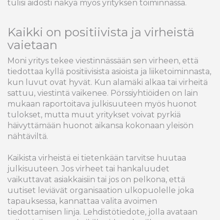
tulisi aidosti näkyä myös yrityksen toiminnassa.
Kaikki on positiivista ja virheistä
vaietaan
Moni yritys tekee viestinnässään sen virheen, että
tiedottaa kyllä positiivisista asioista ja liiketoiminnasta,
kun luvut ovat hyvät. Kun alamäki alkaa tai virheitä
sattuu, viestintä vaikenee. Pörssiyhtiöiden on lain
mukaan raportoitava julkisuuteen myös huonot
tulokset, mutta muut yritykset voivat pyrkiä
häivyttämään huonot aikansa kokonaan yleisön
nähtäviltä.
Kaikista virheistä ei tietenkään tarvitse huutaa
julkisuuteen. Jos virheet tai hankaluudet
vaikuttavat asiakkaisiin tai jos on pelkona, että
uutiset leviävät organisaation ulkopuolelle joka
tapauksessa, kannattaa valita avoimen
tiedottamisen linja. Lehdistötiedote, jolla avataan