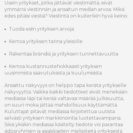
Usein yritykset, jotka jättävät viestimättä, eivät
ymmärrä viestinnän ja ansaitun median arvoa. Miksi
edes pitäisi viestiä? Viestintä on kuitenkin hyvä keino:
Tuoda esiin yrityksen arvoja
Kertoa yrityksen tarina yleisölle
Rakentaa brändiä ja yrityksen tunnettavuutta
Kertoa kustannustehokkaasti yrityksen
uusimmista saavutuksista ja kuulumisista
Ansaittu näkyvyys on helppo tapa kerätä yritykselle
näkyvyyttä. Vaikka kaikki tiedotteet eivät menekään
mediassa läpi tai kerää valtavaa määrää julkisuutta,
on suuri moka jättää mahdollisuus käyttämättä.
Kuluttajat pitävät mediassa kirjoitettua uutista
selvästi yrityksen markkinointia luotettavampana.
Siksi yksikin mediassa käsitelty tiedote voi parantaa
sidosryhmien ja asiakkaiden mielipiteitä yrityksestä