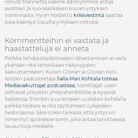
reilusti tilannetta kaikille sidosryhmille antaa
avoimen ja suoraselkäisen kuvan yrityksen
toiminnasta. Hyvin hoidettu
kriisiviestintä
saattaa
jopa kääntyä lopulta yrityksen voitoksi.
Kommentteihin ei vastata ja
haastatteluja ei anneta
Pelkkä lehdistötiedotteiden lähettäminen ei vielä
yksinään riitä tehokkaan näkyvyyden
saavuttamiseen. Kuten Glorian ja Glorian Koti -
lehtien päätoimittaja
Saila-Mari Kohtala toteaa
Mediavaikuttajat podcastissa
, toimittajat usein
soittavat yritysten yhteyshenkilöille ja kysyvät
lisätietoja. Etenkin suurempien uutisten kohdalla
pelkkä tiedote ei riitä täyttämään lukijoiden
tiedonjanoa. Siksi onkin tärkeää, että yritys on
nimennyt spoksepersonin, joka antaa tarvittaessa
lausuntoja medialle.